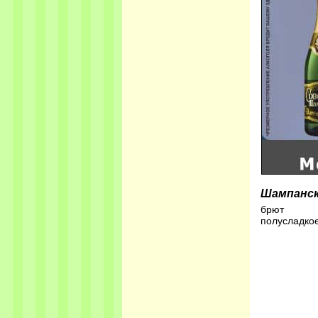
Шампанск
брют
полусладко