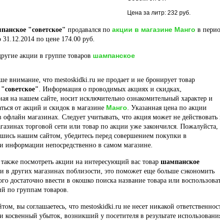
Цена за литр: 232 руб.
акции в магазине Манго
панское "советское"
продавался по
в перио
 31.12.2014 по цене 174.00 руб.
шампанское
ругие акции в группе товаров
е внимание, что mestoskidki.ru не продает и не бронирует товар
"советское"
. Информация о проводимых акциях и скидках,
ая на нашем сайте, носит исключительно ознакомительный характер и
Манго
ться от акций и скидок в магазине
. Указанная цена по акции
в офлайн магазинах. Следует учитывать, что акция может не действовать 
газинах торговой сети или товар по акции уже закончился. Пожалуйста,
вшись нашим сайтом, убедитесь перед совершением покупки в
ти информации непосредственно в самом магазине.
 также посмотреть акции на интересующий вас товар
шампанское
и в других магазинах поблизости, это поможет еще больше сэкономить
того достаточно ввести в окошко поиска название товара или воспользова
й по группам товаров.
йтом, вы соглашаетесь, что mestoskidki.ru не несет никакой ответственнос
и косвенный убыток, возникший у посетителя в результате использовани