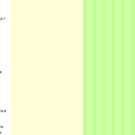
д с
в
ться
ти
я