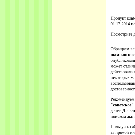
Продукт
шам
01.12.2014 по
Посмотрите д
Обращаем ваш
шампанское 
опубликованн
может отлича
действовала 
некоторых ма
воспользова
достовернос
Рекомендуем
"советское"
денег. Для э
поиском акци
Пользуясь са
за прямой ил