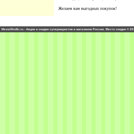
Желаем вам выгодных покупок!
MestoSkidki.ru - Акции и скидки супермаркетов и магазинов России. Место скидки © 20