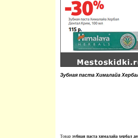
Зубная паста Хималайа Херба
Товар
зубная паста хималайа хербал д