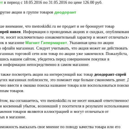
ет
в период с 18.05.2016 по 31.05.2016 по цене 126.00 руб.
деодорант
ругие акции в группе товаров
е внимание, что mestoskidki.ru не продает и не бронирует товар
спрей нивея
. Информация о проводимых акциях и скидках, опубликован
те, носит исключительно ознакомительный характер и может отличаться 
Магнит Гипермаркет
док в магазине
. Указанная цена по акции
в офлайн магазинах. Следует учитывать, что акция может не действовать 
газинах торговой сети или товар по акции уже закончился. Пожалуйста,
вшись нашим сайтом, убедитесь перед совершением покупки в
ти информации непосредственно в самом магазине.
 также посмотреть акции на интересующий вас товар
дезодорант-спрей
угих магазинах поблизости, это поможет еще больше сэкономить денег. 
очно ввести в окошко поиска название товара или воспользоваться поиск
ппам товаров.
йтом, вы соглашаетесь, что mestoskidki.ru не несет никакой ответственнос
и косвенный убыток, возникший у посетителя в результате использовани
ажения товаров являются иллюстрацией и могут отличаться от
ых в магазине.
озможность высказать свое мнение по поводу качества товара или его