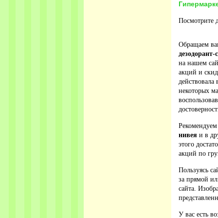
Гипермарк
Посмотрите д
Обращаем ваш
дезодорант-
на нашем сай
акций и ски
действовала 
некоторых ма
воспользова
достовернос
Рекомендуем
нивея
и в др
этого достат
акций по гру
Пользуясь са
за прямой ил
сайта. Изобр
представленн
У вас есть в