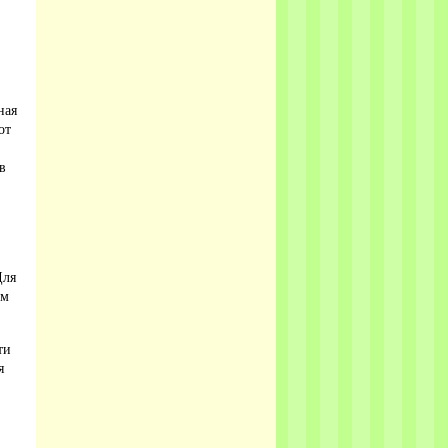
ная
от
в
Для
ом
ти
я