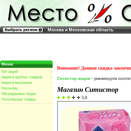
Москва и Московская область
Меню
Внимание! Данная скидка закончи
Топ акций
>
Акции в группах товаров
>
Ситистор акции
- рекомендуем посетит
Акции в магазинах
>
Магазин Ситистор
Рассылка
Обсуждаемые Акции
3.0
Популярные товары