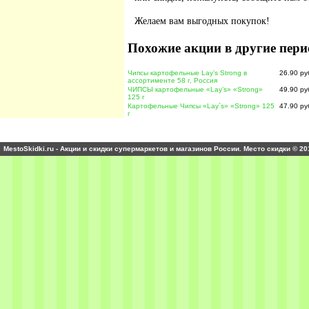
Желаем вам выгодных покупок!
Похожие акции в другие пери
Чипсы картофельные Lay’s Strong в
26.90 ру
ассортименте 58 г, Россия
ЧИПСЫ картофельные «Lay’s» «Strong»
49.90 ру
125 г
Картофельные Чипсы «Lay`s» «Strong» 125
47.90 ру
г
MestoSkidki.ru - Акции и скидки супермаркетов и магазинов России. Место скидки © 20