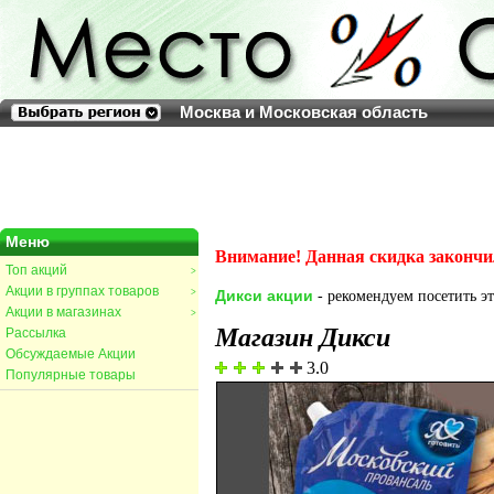
Москва и Московская область
Меню
Внимание! Данная скидка закончи
Топ акций
>
Акции в группах товаров
>
Дикси акции
- рекомендуем посетить эт
Акции в магазинах
>
Магазин Дикси
Рассылка
Обсуждаемые Акции
3.0
Популярные товары