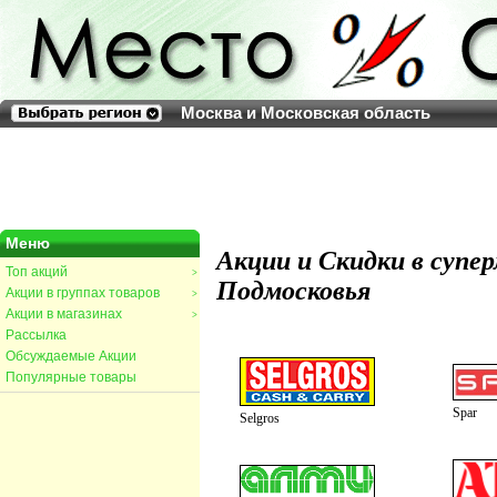
Москва и Московская область
Меню
Акции и Скидки в супе
Топ акций
>
Подмосковья
Акции в группах товаров
>
Акции в магазинах
>
Рассылка
Обсуждаемые Акции
Популярные товары
Spar
Selgros