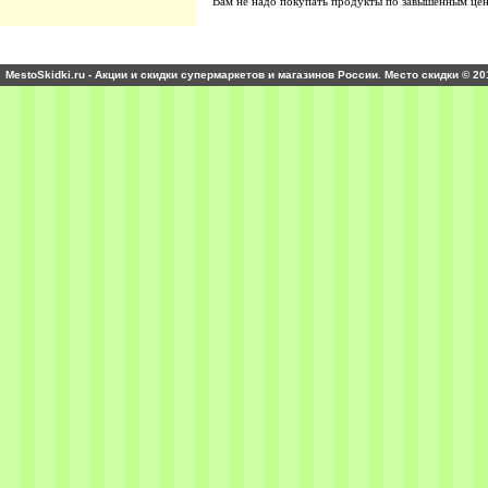
Вам не надо покупать продукты по завышенным це
MestoSkidki.ru - Акции и скидки супермаркетов и магазинов России. Место скидки © 20