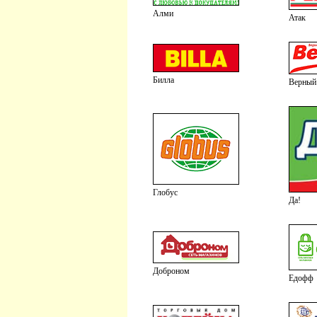
Алми
Атак
Билла
Верный
Глобус
Да!
Доброном
Едофф