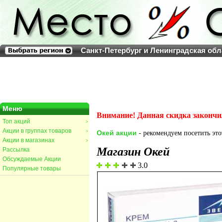
Санкт-Петербург и Ленинградская обл
Меню
Внимание! Данная скидка закончи
Топ акций
>
Акции в группах товаров
>
Окей акции
- рекомендуем посетить это
Акции в магазинах
>
Магазин Окей
Рассылка
Обсуждаемые Акции
3.0
Популярные товары