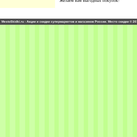
Желаем вам выгодных покупок!
MestoSkidki.ru - Акции и скидки супермаркетов и магазинов России. Место скидки © 20