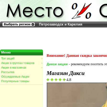
Петрозаводск и Карелия
Меню
Внимание! Данная скидка закончи
Топ акций
>
Акции в группах товаров
>
Дикси акции
- рекомендуем посетить эт
Акции в магазинах
>
Магазин Дикси
Рассылка
Обсуждаемые Акции
4.8
Популярные товары