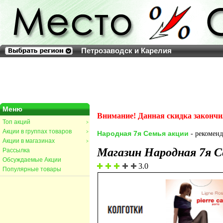
Петрозаводск и Карелия
Меню
Внимание! Данная скидка закончи
Топ акций
>
Акции в группах товаров
>
Народная 7я Семья акции
- рекоменд
Акции в магазинах
>
Магазин Народная 7я С
Рассылка
Обсуждаемые Акции
3.0
Популярные товары