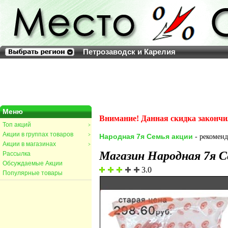
Петрозаводск и Карелия
Меню
Внимание! Данная скидка закончи
Топ акций
>
Акции в группах товаров
>
Народная 7я Семья акции
- рекоменд
Акции в магазинах
>
Магазин Народная 7я С
Рассылка
Обсуждаемые Акции
3.0
Популярные товары