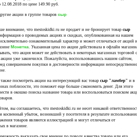
 12.08.2018 по цене 149.90 руб.
сыр
ругие акции в группе товаров
е внимание, что mestoskidki.ru не продает и не бронирует товар
сыр
Информация о проводимых акциях и скидках, опубликованная на нашем
 исключительно ознакомительный характер и может отличаться от акций 
Монетка
газине
. Указанная цена по акции действовала в офлайн магазин
ывать, что акция может не действовать в некоторых магазинах торговой 
 акции уже закончился. Пожалуйста, воспользовавшись нашим сайтом,
еред совершением покупки в достоверности информации непосредственно
не.
 также посмотреть акции на интересующий вас товар
сыр "ламбер"
и в
инах поблизости, это поможет еще больше сэкономить денег. Для этого
вести в окошко поиска название товара или воспользоваться поиском ак
оваров.
йтом, вы соглашаетесь, что mestoskidki.ru не несет никакой ответственнос
и косвенный убыток, возникший у посетителя в результате использовани
ажения товаров являются иллюстрацией и могут отличаться от
ых в магазине.
озможность высказать свое мнение по поводу качества товара или его