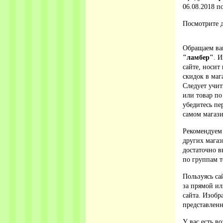
06.08.2018 по
Посмотрите д
Обращаем ваш
"ламбер"
. 
сайте, носит
скидок в ма
Следует учит
или товар по
убедитесь п
самом магази
Рекомендуем
других магаз
достаточно в
по группам т
Пользуясь са
за прямой ил
сайта. Изобр
представленн
У вас есть в