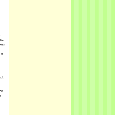
и
ах.
сети
 в
ций
ти
я