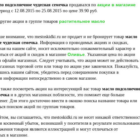
акции в магазине
ло подсолнечное чудесная семечка
продавался по
риод с 12.08.2015 по 25.08.2015 по цене 39.90 руб.
растительное масло
ругие акции в группе товаров
е внимание, что mestoskidki.ru не продает и не бронирует товар
масло
е чудесная семечка
. Информация о проводимых акциях и скидках,
ая на нашем сайте, носит исключительно ознакомительный характер и
Оливье
ться от акций и скидок в магазине
. Указанная цена по акции
в офлайн магазинах. Следует учитывать, что акция может не действовать 
газинах торговой сети или товар по акции уже закончился. Пожалуйста,
вшись нашим сайтом, убедитесь перед совершением покупки в
ти информации непосредственно в самом магазине.
 также посмотреть акции на интересующий вас товар
масло подсолнечно
мечка
и в других магазинах поблизости, это поможет еще больше
енег. Для этого достаточно ввести в окошко поиска название товара или
ься поиском акций по группам товаров.
йтом, вы соглашаетесь, что mestoskidki.ru не несет никакой ответственнос
и косвенный убыток, возникший у посетителя в результате использовани
ажения товаров являются иллюстрацией и могут отличаться от
ых в магазине.