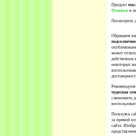
Продукт
мас
Оливье
в пе
Посмотрите д
Обращаем ваш
подсолнечно
опубликованн
может отлича
действовала 
некоторых ма
воспользова
достовернос
Рекомендуем
чудесная се
сэкономить д
воспользоват
Пользуясь са
за прямой ил
сайта. Изобр
представленн