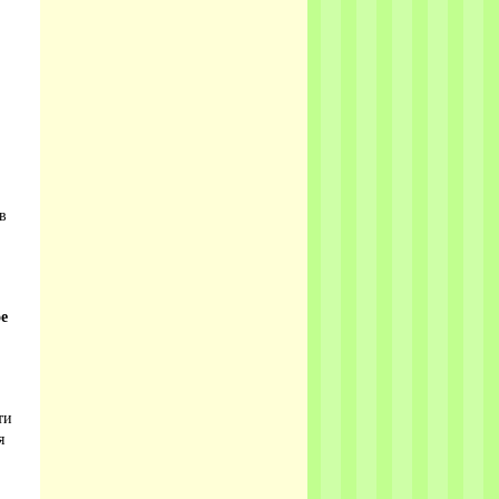
в
е
ти
я