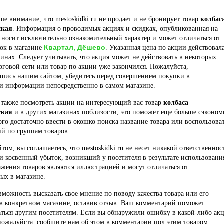
е внимание, что mestoskidki.ru не продает и не бронирует товар
колбас
ская
. Информация о проводимых акциях и скидках, опубликованная на
 носит исключительно ознакомительный характер и может отличаться от
Квартал, Дёшево
док в магазине
. Указанная цена по акции действовал
инах. Следует учитывать, что акция может не действовать в некоторых
рговой сети или товар по акции уже закончился. Пожалуйста,
вшись нашим сайтом, убедитесь перед совершением покупки в
ти информации непосредственно в самом магазине.
 также посмотреть акции на интересующий вас товар
колбаса
ская
и в других магазинах поблизости, это поможет еще больше сэконом
того достаточно ввести в окошко поиска название товара или воспользова
й по группам товаров.
йтом, вы соглашаетесь, что mestoskidki.ru не несет никакой ответственнос
и косвенный убыток, возникший у посетителя в результате использовани
ажения товаров являются иллюстрацией и могут отличаться от
ых в магазине.
озможность высказать свое мнение по поводу качества товара или его
в конкретном магазине, оставив отзыв. Ваш комментарий поможет
ться другим посетителям. Если вы обнаружили ошибку в какой-либо ак
пожалуйста, сообщите нам об этом в комментарии под этим товаром.