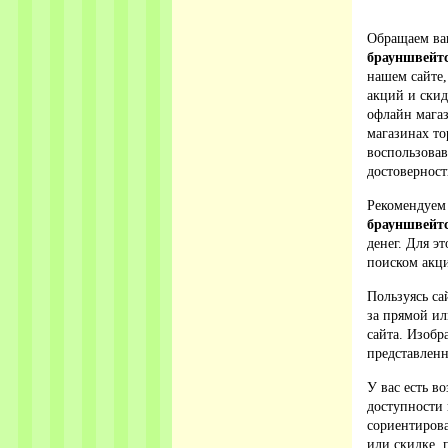
Обращаем ваш
брауншвейт
нашем сайте,
акций и ски
офлайн магаз
магазинах то
воспользова
достовернос
Рекомендуем
брауншвейт
денег. Для э
поиском акци
Пользуясь са
за прямой ил
сайта. Изобр
представленн
У вас есть в
доступности 
сориентирова
или скидке, 