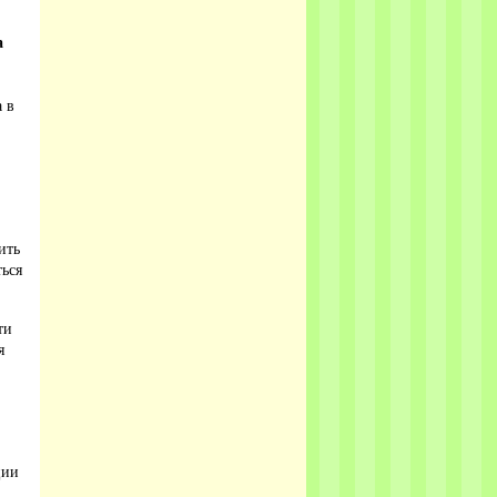
а
а в
ить
ться
ти
я
ции