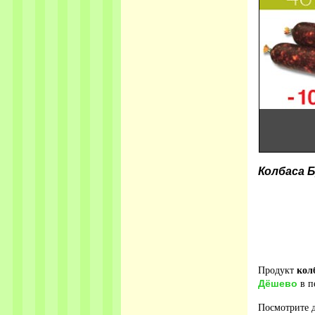
Колбаса 
Продукт
кол
Дёшево
в п
Посмотрите д