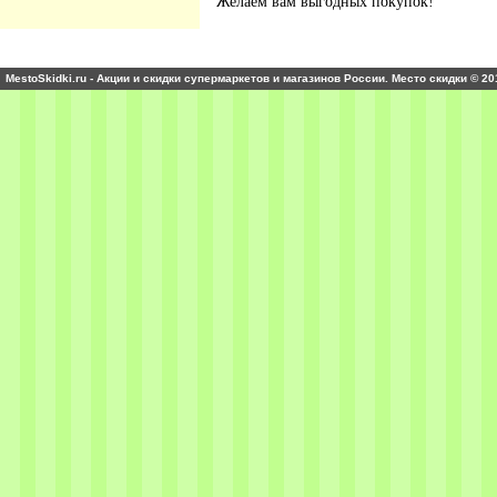
Желаем вам выгодных покупок!
MestoSkidki.ru - Акции и скидки супермаркетов и магазинов России. Место скидки © 20