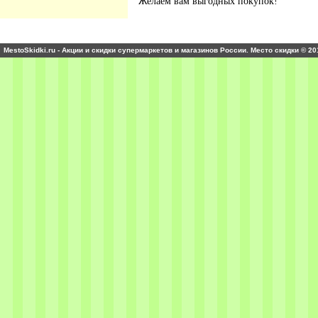
Желаем вам выгодных покупок!
MestoSkidki.ru - Акции и скидки супермаркетов и магазинов России. Место скидки © 20