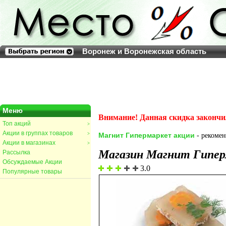
Воронеж и Воронежская область
Меню
Внимание! Данная скидка закончи
Топ акций
>
Акции в группах товаров
>
Магнит Гипермаркет акции
- рекомен
Акции в магазинах
>
Магазин Магнит Гипе
Рассылка
Обсуждаемые Акции
3.0
Популярные товары