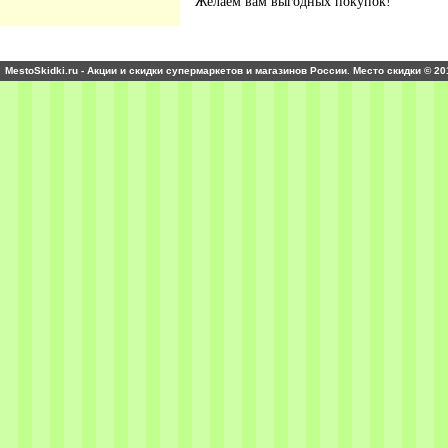
Желаем вам выгодных покупок!
MestoSkidki.ru - Акции и скидки супермаркетов и магазинов России. Место скидки © 20