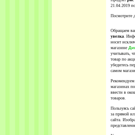
21.04.2019 по
Посмотрите д
Обращаем ваш
увелка
. Инф
носит исключ
Ди
магазине
учитывать, ч
товар по акц
убедитесь п
самом магази
Рекомендуем
магазинах по
ввести в око
товаров.
Пользуясь са
за прямой ил
сайта. Изобр
представленн