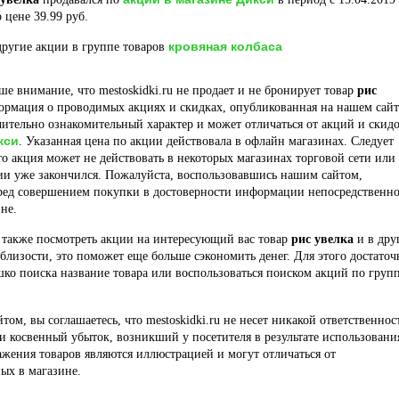
 цене 39.99 руб.
кровяная колбаса
ругие акции в группе товаров
е внимание, что mestoskidki.ru не продает и не бронирует товар
рис
ормация о проводимых акциях и скидках, опубликованная на нашем сайт
ительно ознакомительный характер и может отличаться от акций и скидо
кси
. Указанная цена по акции действовала в офлайн магазинах. Следует
то акция может не действовать в некоторых магазинах торговой сети или
ии уже закончился. Пожалуйста, воспользовавшись нашим сайтом,
еред совершением покупки в достоверности информации непосредственно
не.
 также посмотреть акции на интересующий вас товар
рис увелка
и в дру
близости, это поможет еще больше сэкономить денег. Для этого достаточ
шко поиска название товара или воспользоваться поиском акций по груп
йтом, вы соглашаетесь, что mestoskidki.ru не несет никакой ответственнос
и косвенный убыток, возникший у посетителя в результате использовани
ажения товаров являются иллюстрацией и могут отличаться от
ых в магазине.