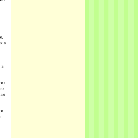
е,
к в
 в
гих
но
пам
ти
я