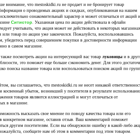
е внимание, что mestoskidki.ru не продает и не бронирует товар
Информация о проводимых акциях и скидках, опубликованная на нашем
 исключительно ознакомительный характер и может отличаться от акций 
Ситистор
газине
. Указанная цена по акции действовала в офлайн
ледует учитывать, что акция может не действовать в некоторых магазина
и или товар по акции уже закончился. Пожалуйста, воспользовавшись
м, убедитесь перед совершением покупки в достоверности информации
нно в самом магазине.
 также посмотреть акции на интересующий вас товар
луковицы
и в друг
близости, это поможет еще больше сэкономить денег. Для этого достаточ
шко поиска название товара или воспользоваться поиском акций по груп
йтом, вы соглашаетесь, что mestoskidki.ru не несет никакой ответственнос
и косвенный убыток, возникший у посетителя в результате использовани
ажения товаров являются иллюстрацией и могут отличаться от
ых в магазине.
озможность высказать свое мнение по поводу качества товара или его
в конкретном магазине, оставив отзыв. Ваш комментарий поможет
ться другим посетителям. Если вы обнаружили ошибку в какой-либо ак
пожалуйста, сообщите нам об этом в комментарии под этим товаром.