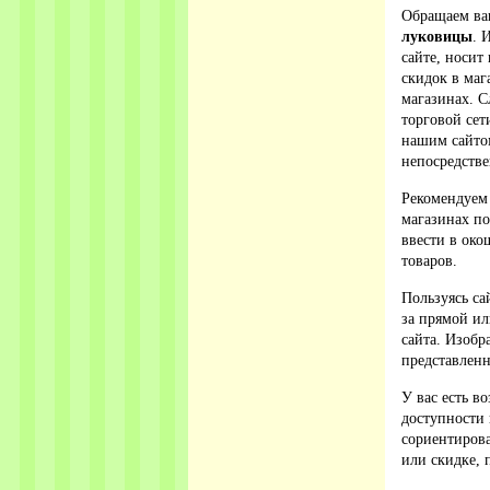
Обращаем ваш
луковицы
. 
сайте, носит
скидок в ма
магазинах. С
торговой сет
нашим сайто
непосредстве
Рекомендуем
магазинах по
ввести в око
товаров.
Пользуясь са
за прямой ил
сайта. Изобр
представленн
У вас есть в
доступности 
сориентирова
или скидке, 