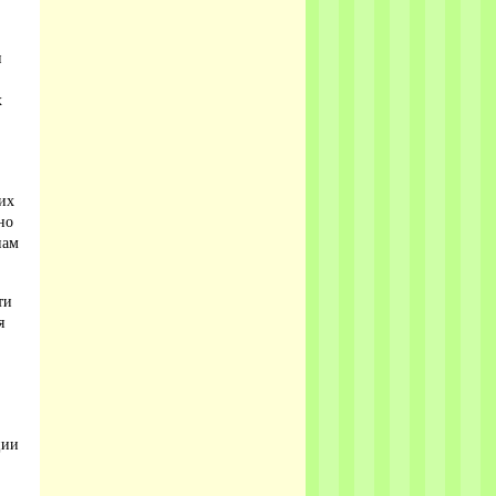
и
х
их
но
пам
ти
я
ции