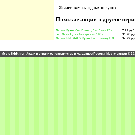
Желаем вам выгодных покупок!
Похожие акции в другие пери
Лапша Кухня без Границ Биг Ланч 75 г
7.99 руб
Биг Ланч Кухня без границ 110 г
34.90 ру
Лапша БИГ ЛАНЧ Кухня Без границ 110 г
37.99 ру
MestoSkidki.ru - Акции и скидки супермаркетов и магазинов России. Место скидки © 20