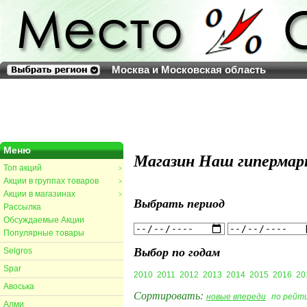
Москва и Московская область
Меню
Магазин Наш гипермарк
Топ акций
>
Акции в группах товаров
>
Акции в магазинах
>
Выбрать период
Рассылка
Обсуждаемые Акции
Популярные товары
Выбор по годам
Selgros
Spar
2010
2011
2012
2013
2014
2015
2016
20
Авоська
Сортировать:
новые впереди
по рейт
Алми