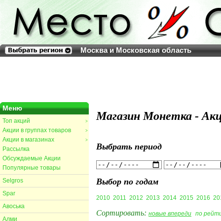
Москва и Московская область
Меню
Магазин Монетка - Акц
Топ акций
>
Акции в группах товаров
>
Акции в магазинах
>
Выбрать период
Рассылка
Обсуждаемые Акции
Популярные товары
Выбор по годам
Selgros
Spar
2010
2011
2012
2013
2014
2015
2016
20
Авоська
Сортировать:
новые впереди
по рейт
Алми