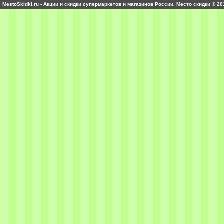
MestoSkidki.ru - Акции и скидки супермаркетов и магазинов России. Место скидки © 20