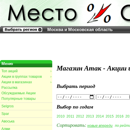
Москва и Московская область
Меню
Магазин Атак - Акции 
Топ акций
>
Акции в группах товаров
>
Акции в магазинах
>
Выбрать период
Рассылка
Обсуждаемые Акции
Популярные товары
Выбор по годам
Selgros
Spar
2010
2011
2012
2013
2014
2015
2016
20
Авоська
Сортировать:
новые впереди
по рейт
Алми