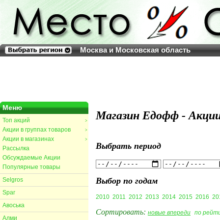
Москва и Московская область
Меню
Магазин Едофф - Акции
Топ акций
>
Акции в группах товаров
>
Акции в магазинах
>
Выбрать период
Рассылка
Обсуждаемые Акции
Популярные товары
Выбор по годам
Selgros
Spar
2010
2011
2012
2013
2014
2015
2016
20
Авоська
Сортировать:
новые впереди
по рейт
Алми