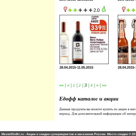
2.0
28.04.2015-11.05.2015
28.04.2015-
|
|
|
|
3
|
|
|
<<
<
1
2
4
>
>>
Едофф каталог и акции
Данные продукты вы можете купить по акции в ма
период. Для дополнительной информации об интер
MestoSkidki.ru - Акции и скидки супермаркетов и магазинов России. Место скидки © 20