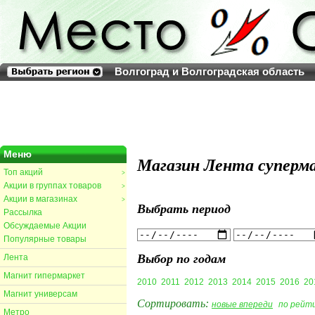
Волгоград и Волгоградская область
Меню
Магазин Лента суперма
Топ акций
>
Акции в группах товаров
>
Акции в магазинах
>
Выбрать период
Рассылка
Обсуждаемые Акции
Популярные товары
Выбор по годам
Лента
Магнит гипермаркет
2010
2011
2012
2013
2014
2015
2016
20
Магнит универсам
Сортировать:
новые впереди
по рейт
Метро