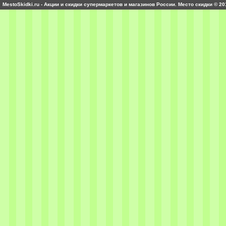
MestoSkidki.ru - Акции и скидки супермаркетов и магазинов России. Место скидки © 20