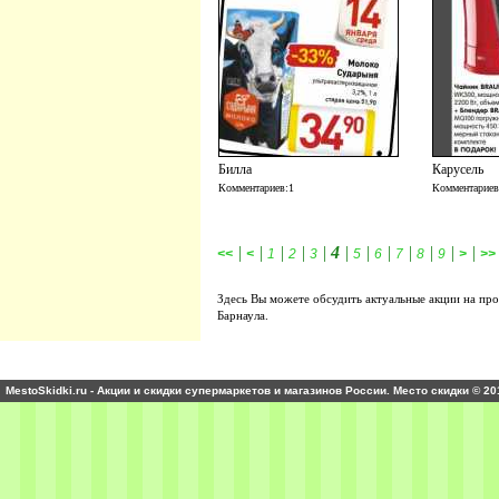
Билла
Карусель
Комментариев:1
Комментариев
|
|
|
|
|
4
|
|
|
|
|
|
|
<<
<
1
2
3
5
6
7
8
9
>
>>
Здесь Вы можете обсудить актуальные акции на пр
Барнаула.
MestoSkidki.ru - Акции и скидки супермаркетов и магазинов России. Место скидки © 20