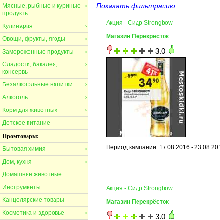
Показать фильтрацию
Мясные, рыбные и куриные
>
продукты
Акция - Сидр Strongbow
Кулинария
>
Магазин Перекрёсток
Овощи, фрукты, ягоды
>
3.0
Замороженные продукты
>
Сладости, бакалея,
>
консервы
Безалкогольные напитки
>
Алкоголь
>
Корм для животных
>
Детское питание
Промтовары:
Период кампании: 17.08.2016 - 23.08.20
Бытовая химия
>
Дом, кухня
>
Домашние животные
Инструменты
Акция - Сидр Strongbow
Канцелярские товары
Магазин Перекрёсток
Косметика и здоровье
>
3.0