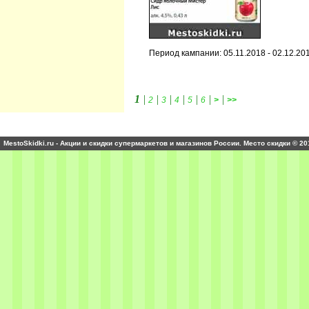
Период кампании: 05.11.2018 - 02.12.20
1
|
|
|
|
|
|
|
2
3
4
5
6
>
>>
MestoSkidki.ru - Акции и скидки супермаркетов и магазинов России. Место скидки © 20