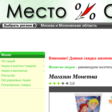
Москва и Московская область
Меню
Внимание! Данная скидка закончи
Топ акций
>
Акции в группах товаров
>
Монетка акции
- рекомендуем посетить 
Акции в магазинах
>
Магазин Монетка
Рассылка
Обсуждаемые Акции
3.0
Популярные товары