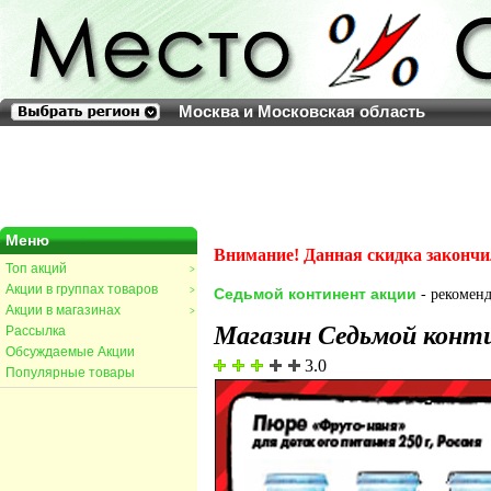
Москва и Московская область
Меню
Внимание! Данная скидка закончи
Топ акций
>
Акции в группах товаров
>
Седьмой континент акции
- рекоменд
Акции в магазинах
>
Магазин Седьмой конт
Рассылка
Обсуждаемые Акции
3.0
Популярные товары