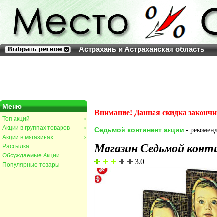
Астрахань и Астраханская область
Меню
Внимание! Данная скидка закончи
Топ акций
>
Акции в группах товаров
>
Седьмой континент акции
- рекоменд
Акции в магазинах
>
Магазин Седьмой конт
Рассылка
Обсуждаемые Акции
3.0
Популярные товары