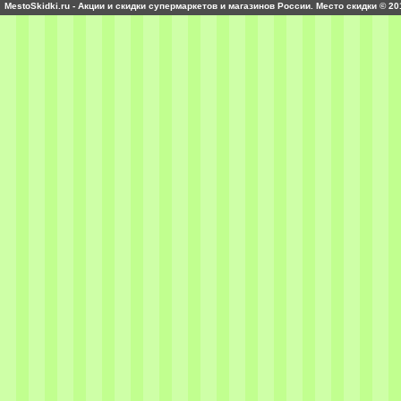
MestoSkidki.ru - Акции и скидки супермаркетов и магазинов России. Место скидки © 20