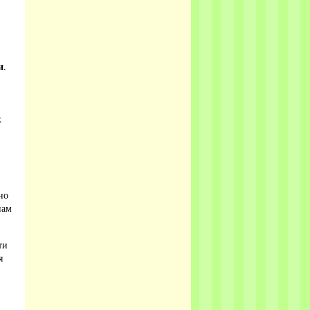
и
.
х
но
пам
ти
я