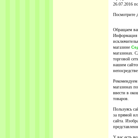
26.07.2016 по
Посмотрите д
Обращаем ваш
Информация о
исключительн
Се
магазине
магазинах. С
торговой сет
нашим сайто
непосредстве
Рекомендуем
магазинах по
ввести в око
товаров.
Пользуясь са
за прямой ил
сайта. Изобр
представленн
У вас есть в