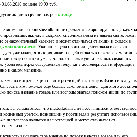
 01.08.2016 по цене 19.90 руб.
овощи
ругие акции в группе товаров
е внимание, что mestoskidki.ru не продает и не бронирует товар
кабачк
 проводимых акциях и скидках, опубликованная на нашем сайте, носит
о ознакомительный характер и может отличаться от акций и скидок в
дьмой континент
. Указанная цена по акции действовала в офлайн
ледует учитывать, что акция может не действовать в некоторых магазина
и или товар по акции уже закончился. Пожалуйста, воспользовавшись
м, убедитесь перед совершением покупки в достоверности информации
нно в самом магазине.
 также посмотреть акции на интересующий вас товар
кабачки
и в других
близости, это поможет еще больше сэкономить денег. Для этого достаточ
шко поиска название товара или воспользоваться поиском акций по груп
йтом, вы соглашаетесь, что mestoskidki.ru не несет никакой ответственнос
и косвенный убыток, возникший у посетителя в результате использовани
ажения товаров являются иллюстрацией и могут отличаться от
ых в магазине.
озможность высказать свое мнение по поводу качества товара или его