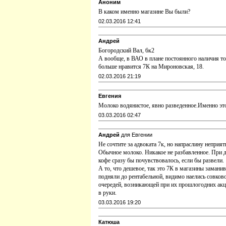
Аноним
В каком именно магазине Вы были?
02.03.2016 12:41
Андрей
Богородский Вал, 6к2
А вообще, в ВАО в плане постоянного наличия то
больше нравится 7К на Mироновская, 18.
02.03.2016 21:19
Евгения
Молоко водянистое, явно разведенное.Именно эт
03.03.2016 02:47
Андрей
для Евгении
Не сочтите за адвоката 7к, но напраслину неприят
Обычное молоко. Никакое не разбавленное. При д
кофе сразу бы почувствовалось, если бы развели.
А то, что дешевое, так это 7К в магазины заманив
подняли до рентабельной, видимо наелись совков
очередей, возникающей при их прошлогодних акц
в руки.
03.03.2016 19:20
Катюша