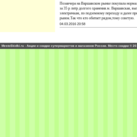
Позавчера на Варшавском рынке покупала нормал
за 35 р литр долгого хранения.м. Варшавская, в
электричкам, по подземному переходу и далее п
рынок.Так что кто обитает рядом,тому советую.
04.03.2016 20:58
MestoSkidki.ru - Акции и скидки супермаркетов и магазинов России. Место скидки © 20