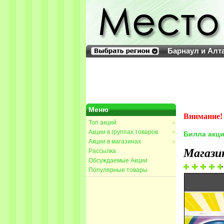
Барнаул и Алт
Меню
Внимание! 
Топ акций
>
Акции в группах товаров
>
Билла акц
Акции в магазинах
>
Магази
Рассылка
Обсуждаемые Акции
Популярные товары