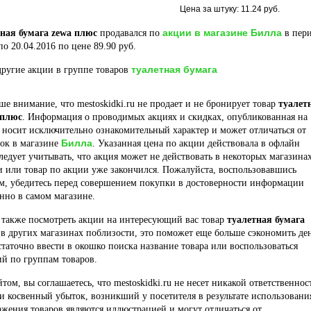
Цена за штуку: 11.24 руб.
акции в магазине Билла
ная бумага zewa плюс
продавался по
в пер
по 20.04.2016 по цене 89.90 руб.
туалетная бумага
ругие акции в группе товаров
е внимание, что mestoskidki.ru не продает и не бронирует товар
туалет
 плюс
. Информация о проводимых акциях и скидках, опубликованная на
 носит исключительно ознакомительный характер и может отличаться от
Билла
док в магазине
. Указанная цена по акции действовала в офлайн
ледует учитывать, что акция может не действовать в некоторых магазина
и или товар по акции уже закончился. Пожалуйста, воспользовавшись
м, убедитесь перед совершением покупки в достоверности информации
нно в самом магазине.
 также посмотреть акции на интересующий вас товар
туалетная бумага
в других магазинах поблизости, это поможет еще больше сэкономить ден
статочно ввести в окошко поиска название товара или воспользоваться
й по группам товаров.
йтом, вы соглашаетесь, что mestoskidki.ru не несет никакой ответственнос
и косвенный убыток, возникший у посетителя в результате использовани
ажения товаров являются иллюстрацией и могут отличаться от