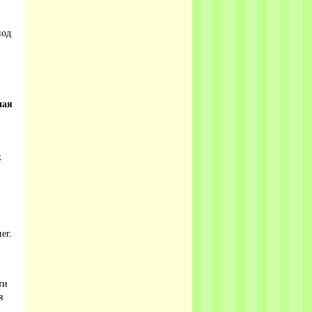
иод
ная
х
ег.
ти
я