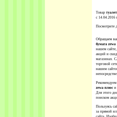
Товар
туалет
с 14.04.2016 
Посмотрите д
Обращаем ваш
бумага zewa
нашем сайте,
акций и ски
магазинах. С
торговой сет
нашим сайто
непосредстве
Рекомендуем
zewa плюс
и 
Для этого до
поиском акци
Пользуясь са
за прямой ил
сайта. Изобр