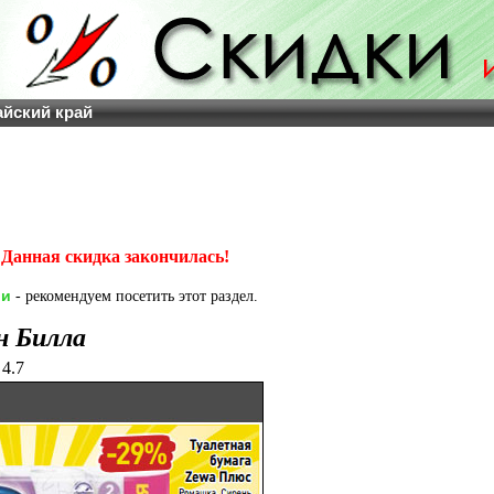
айский край
Данная скидка закончилась!
ии
- рекомендуем посетить этот раздел.
н Билла
4.7