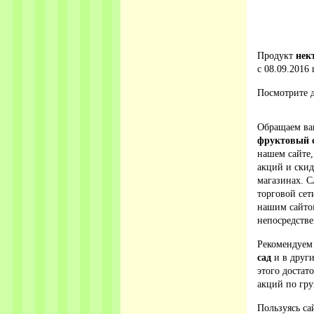
Продукт
нек
с 08.09.2016 
Посмотрите д
Обращаем ваш
фруктовый 
нашем сайте,
акций и ски
магазинах. С
торговой сет
нашим сайто
непосредстве
Рекомендуем
сад
и в други
этого достат
акций по гру
Пользуясь са