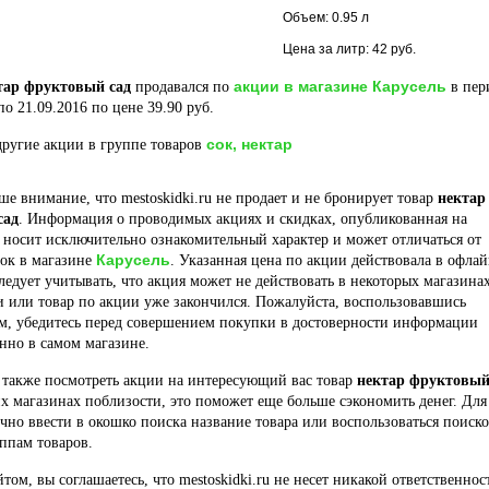
Объем: 0.95 л
Цена за литр: 42 руб.
акции в магазине Карусель
тар фруктовый сад
продавался по
в пер
по 21.09.2016 по цене 39.90 руб.
сок, нектар
ругие акции в группе товаров
е внимание, что mestoskidki.ru не продает и не бронирует товар
нектар
сад
. Информация о проводимых акциях и скидках, опубликованная на
 носит исключительно ознакомительный характер и может отличаться от
Карусель
док в магазине
. Указанная цена по акции действовала в офла
ледует учитывать, что акция может не действовать в некоторых магазина
и или товар по акции уже закончился. Пожалуйста, воспользовавшись
м, убедитесь перед совершением покупки в достоверности информации
нно в самом магазине.
 также посмотреть акции на интересующий вас товар
нектар фруктовы
х магазинах поблизости, это поможет еще больше сэкономить денег. Для
очно ввести в окошко поиска название товара или воспользоваться поиск
ппам товаров.
йтом, вы соглашаетесь, что mestoskidki.ru не несет никакой ответственнос