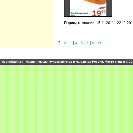
Период кампании: 15.11.2011 - 22.11.20
1
|
|
|
|
|
|
|
2
3
4
5
6
>
>>
MestoSkidki.ru - Акции и скидки супермаркетов и магазинов России. Место скидки © 20