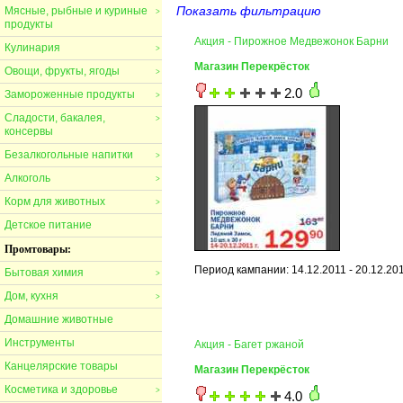
Показать фильтрацию
Мясные, рыбные и куриные
>
продукты
Акция - Пирожное Медвежонок Барни
Кулинария
>
Магазин Перекрёсток
Овощи, фрукты, ягоды
>
2.0
Замороженные продукты
>
Сладости, бакалея,
>
консервы
Безалкогольные напитки
>
Алкоголь
>
Корм для животных
>
Детское питание
Промтовары:
Период кампании: 14.12.2011 - 20.12.20
Бытовая химия
>
Дом, кухня
>
Домашние животные
Инструменты
Акция - Багет ржаной
Канцелярские товары
Магазин Перекрёсток
Косметика и здоровье
>
4.0