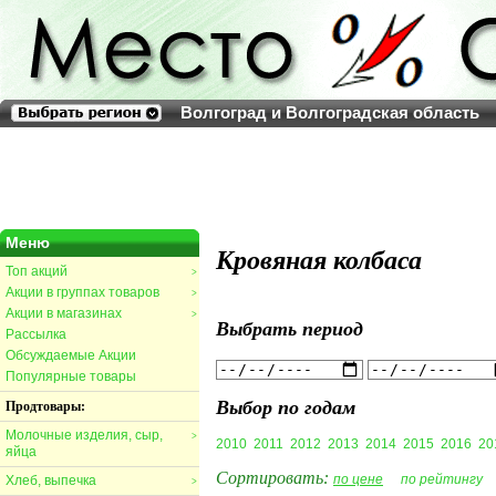
Волгоград и Волгоградская область
Меню
Кровяная колбаса
Топ акций
>
Акции в группах товаров
>
Акции в магазинах
>
Выбрать период
Рассылка
Обсуждаемые Акции
Популярные товары
Выбор по годам
Продтовары:
Молочные изделия, сыр,
>
2010
2011
2012
2013
2014
2015
2016
20
яйца
Сортировать:
по цене
по рейтингу
Хлеб, выпечка
>