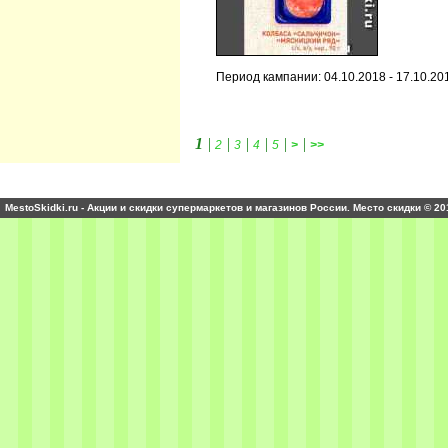
Период кампании: 04.10.2018 - 17.10.20
1
|
|
|
|
|
|
2
3
4
5
>
>>
MestoSkidki.ru - Акции и скидки супермаркетов и магазинов России. Место скидки © 20