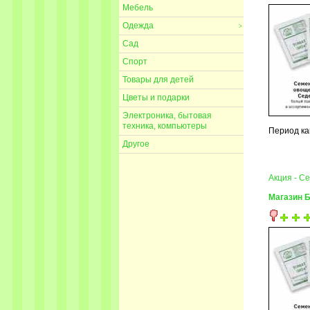
Мебель
Одежда
>
Сад
Спорт
Товары для детей
Цветы и подарки
Электроника, бытовая
техника, компьютеры
Период ка
Другое
Акция - С
Магазин 