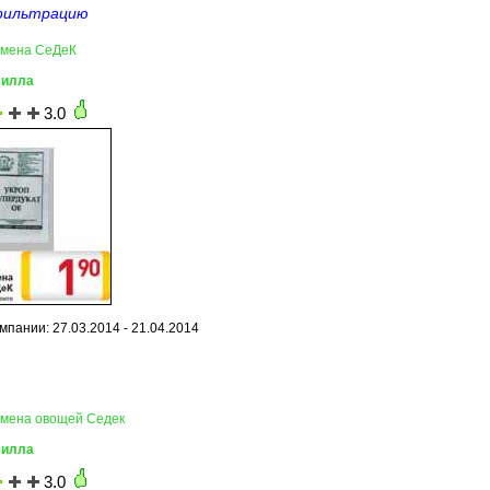
фильтрацию
емена СеДеК
Билла
3.0
мпании: 27.03.2014 - 21.04.2014
емена овощей Седек
Билла
3.0