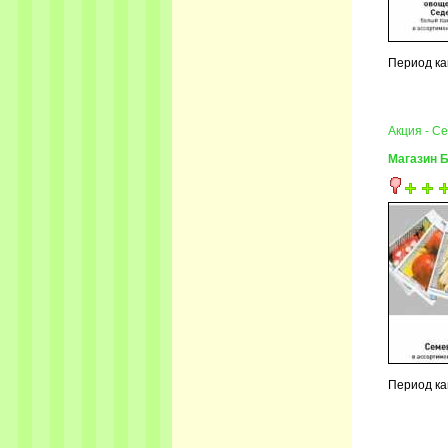
Период ка
Акция - С
Магазин 
Период ка