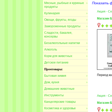
Показать 
Мясные, рыбные и куриные
>
продукты
Акция - С
Кулинария
>
Магазин 
Овощи, фрукты, ягоды
>
Замороженные продукты
>
Сладости, бакалея,
>
консервы
Безалкогольные напитки
>
Алкоголь
>
Корм для животных
>
Детское питание
Промтовары:
Период ка
Бытовая химия
>
Дом, кухня
>
Домашние животные
Инструменты
Акция - С
Канцелярские товары
Магазин 
Косметика и здоровье
>