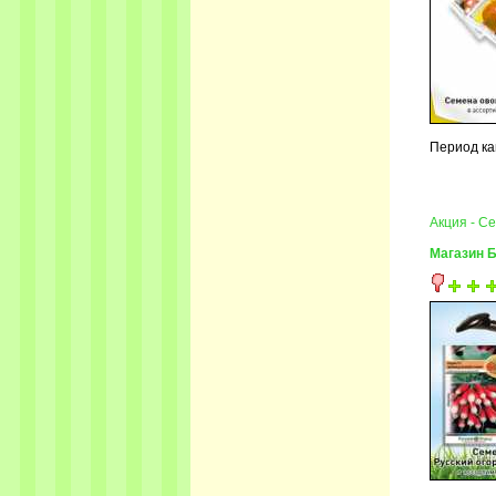
Период ка
Акция - С
Магазин 