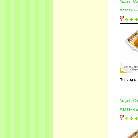
Акция - С
Магазин 
Период ка
Акция - С
Магазин 