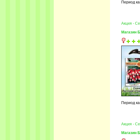
Период ка
Акция - С
Магазин 
Период ка
Акция - С
Магазин 