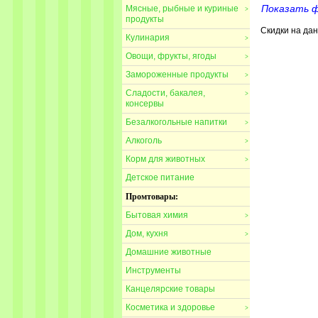
Показать 
Мясные, рыбные и куриные
>
продукты
Скидки на дан
Кулинария
>
Овощи, фрукты, ягоды
>
Замороженные продукты
>
Сладости, бакалея,
>
консервы
Безалкогольные напитки
>
Алкоголь
>
Корм для животных
>
Детское питание
Промтовары:
Бытовая химия
>
Дом, кухня
>
Домашние животные
Инструменты
Канцелярские товары
Косметика и здоровье
>