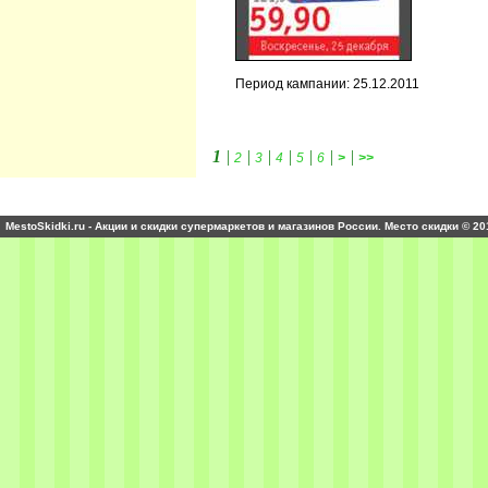
Период кампании: 25.12.2011
1
|
|
|
|
|
|
|
2
3
4
5
6
>
>>
MestoSkidki.ru - Акции и скидки супермаркетов и магазинов России. Место скидки © 20