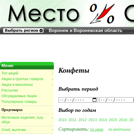
Воронеж и Воронежская область
Меню
Конфеты
Топ акций
>
Акции в группах товаров
>
Акции в магазинах
>
Выбрать период
Рассылка
Обсуждаемые Акции
Популярные товары
Выбор по годам
Продтовары:
Молочные изделия, сыр,
>
2010
2011
2012
2013
2014
2015
2016
20
яйца
Сортировать:
по цене
по рейтингу
Хлеб, выпечка
>