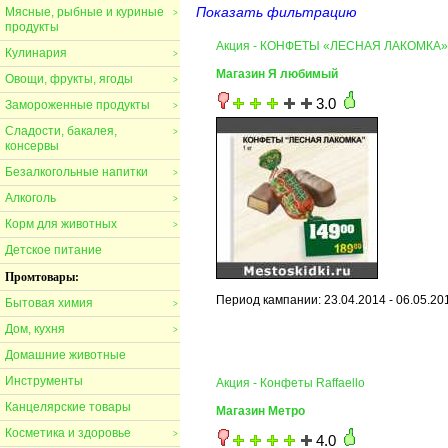
Показать фильтрацию
Мясные, рыбные и куриные
>
продукты
Акция - КОНФЕТЫ «ЛЕСНАЯ ЛАКОМКА»
Кулинария
>
Магазин Я любимый
Овощи, фрукты, ягоды
>
3.0
Замороженные продукты
>
Сладости, бакалея,
>
консервы
Безалкогольные напитки
>
Алкоголь
>
Корм для животных
>
Детское питание
Промтовары:
Период кампании: 23.04.2014 - 06.05.20
Бытовая химия
>
Дом, кухня
>
Домашние животные
Инструменты
Акция - Конфеты Raffaello
Канцелярские товары
Магазин Метро
Косметика и здоровье
>
4.0