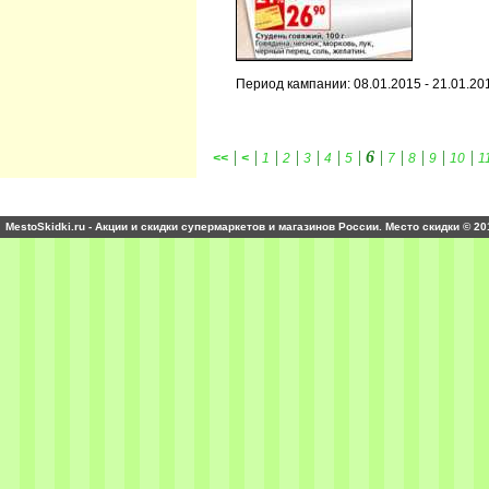
Период кампании: 08.01.2015 - 21.01.20
|
|
|
|
|
|
|
6
|
|
|
|
|
<<
<
1
2
3
4
5
7
8
9
10
1
MestoSkidki.ru - Акции и скидки супермаркетов и магазинов России. Место скидки © 20