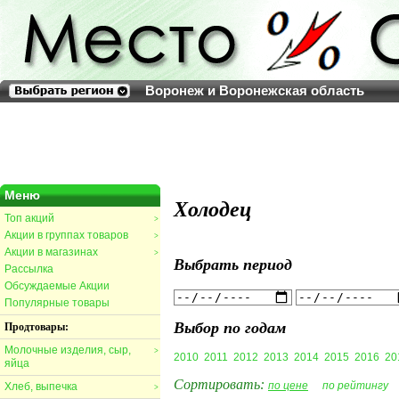
Воронеж и Воронежская область
Меню
Холодец
Топ акций
>
Акции в группах товаров
>
Акции в магазинах
>
Выбрать период
Рассылка
Обсуждаемые Акции
Популярные товары
Выбор по годам
Продтовары:
Молочные изделия, сыр,
>
2010
2011
2012
2013
2014
2015
2016
20
яйца
Сортировать:
по цене
по рейтингу
Хлеб, выпечка
>