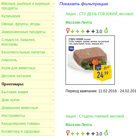
Показать фильтрацию
Мясные, рыбные и куриные
>
продукты
Акция - СТУ ДЕНЬ ГОВ ЯЖИЙ, весовой
Кулинария
>
Магазин Лента
Овощи, фрукты, ягоды
>
3.0
Замороженные продукты
>
Сладости, бакалея,
>
консервы
Безалкогольные напитки
>
Алкоголь
>
Корм для животных
>
Детское питание
Промтовары:
Период кампании: 11.02.2016 - 24.02.20
Бытовая химия
>
Дом, кухня
>
Домашние животные
Инструменты
Акция - Студень говяжий, весовой
Канцелярские товары
Магазин Лента
Косметика и здоровье
>
3.0