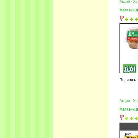
Акция - Х
Магазин Д
Период ка
Акция - Х
Магазин Д