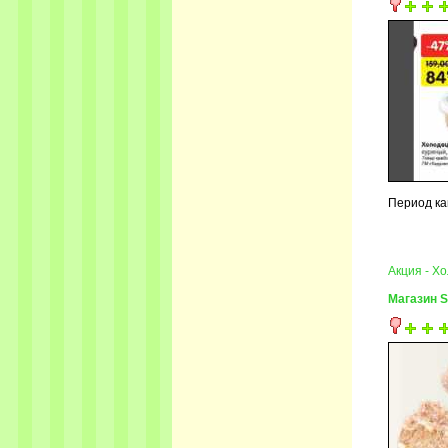
Период ка
Акция - Х
Магазин S