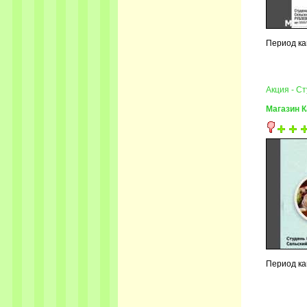
Период ка
Акция - С
Магазин 
Период ка