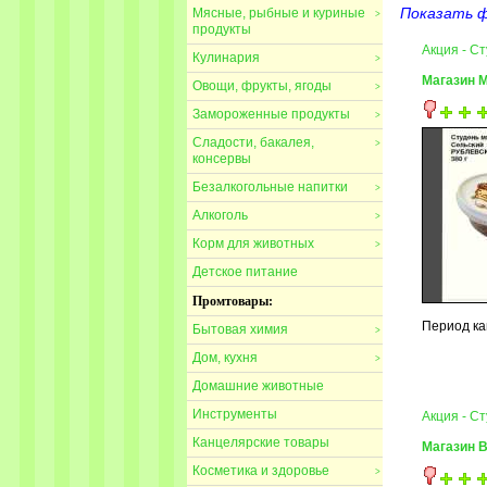
Показать 
Мясные, рыбные и куриные
>
продукты
Акция - С
Кулинария
>
Магазин 
Овощи, фрукты, ягоды
>
Замороженные продукты
>
Сладости, бакалея,
>
консервы
Безалкогольные напитки
>
Алкоголь
>
Корм для животных
>
Детское питание
Промтовары:
Период ка
Бытовая химия
>
Дом, кухня
>
Домашние животные
Инструменты
Акция - Ст
Канцелярские товары
Магазин 
Косметика и здоровье
>