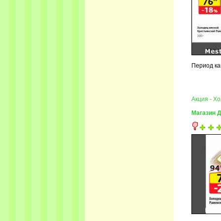
Период ка
Акция - Х
Магазин Д