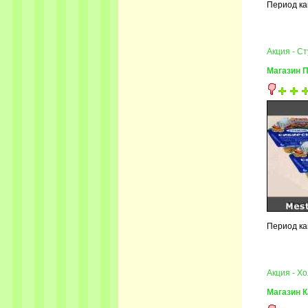
Период ка
Акция - С
Магазин 
Период ка
Акция - Х
Магазин 