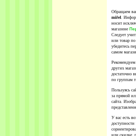
Обращаем ваш
miřel
. Инфор
носит исключ
Пе
магазине
Следует учит
или товар по
убедитесь п
самом магази
Рекомендуем
других магаз
достаточно в
по группам т
Пользуясь са
за прямой ил
сайта. Изобр
представленн
У вас есть в
доступности 
сориентирова
или скидке, 