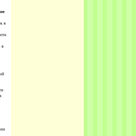
ое
к в
сети
 в
ций
ти
я
ции