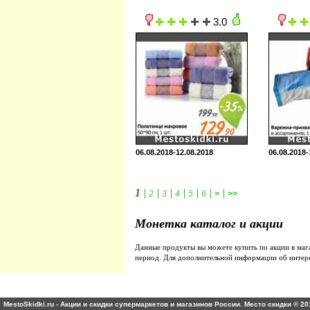
3.0
06.08.2018-12.08.2018
06.08.2018-
1
|
|
|
|
|
|
|
2
3
4
5
6
>
>>
Монетка каталог и акции
Данные продукты вы можете купить по акции в ма
период. Для дополнительной информации об интер
MestoSkidki.ru - Акции и скидки супермаркетов и магазинов России. Место скидки © 20