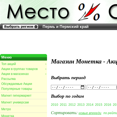
Пермь и Пермский край
Меню
Магазин Монетка - Акц
Топ акций
>
Акции в группах товаров
>
Акции в магазинах
>
Выбрать период
Рассылка
Обсуждаемые Акции
Популярные товары
Выбор по годам
Магнит гипермаркет
Магнит универсам
2010
2011
2012
2013
2014
2015
2016
20
Метро
Сортировать:
новые впереди
по рейт
Монетка