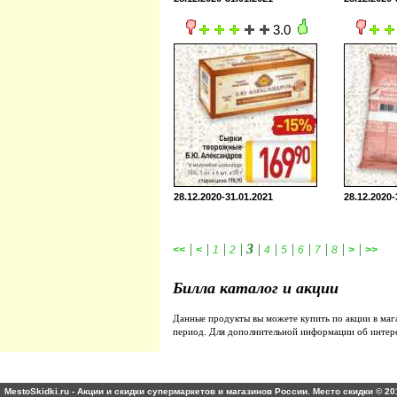
3.0
28.12.2020-31.01.2021
28.12.2020-
|
|
|
|
3
|
|
|
|
|
|
|
<<
<
1
2
4
5
6
7
8
>
>>
Билла каталог и акции
Данные продукты вы можете купить по акции в ма
период. Для дополнительной информации об интер
MestoSkidki.ru - Акции и скидки супермаркетов и магазинов России. Место скидки © 20