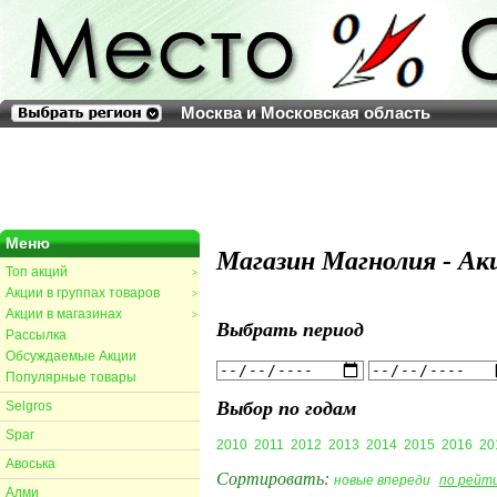
Москва и Московская область
Меню
Магазин Магнолия - Ак
Топ акций
>
Акции в группах товаров
>
Акции в магазинах
>
Выбрать период
Рассылка
Обсуждаемые Акции
Популярные товары
Выбор по годам
Selgros
Spar
2010
2011
2012
2013
2014
2015
2016
20
Авоська
Сортировать:
новые впереди
по рейт
Алми