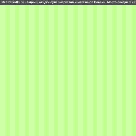
MestoSkidki.ru - Акции и скидки супермаркетов и магазинов России. Место скидки © 20