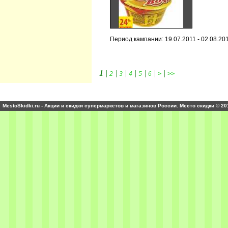
Период кампании: 19.07.2011 - 02.08.20
1
|
|
|
|
|
|
|
2
3
4
5
6
>
>>
MestoSkidki.ru - Акции и скидки супермаркетов и магазинов России. Место скидки © 20