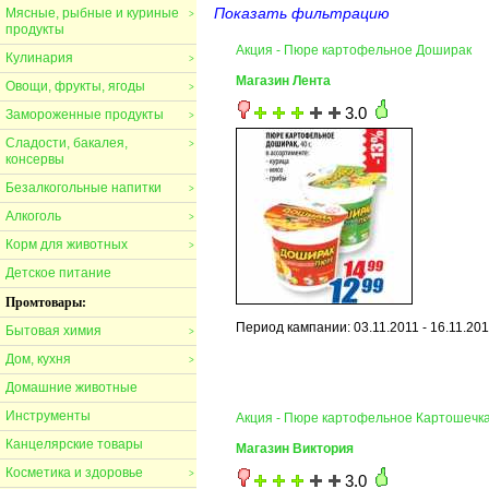
Показать фильтрацию
Мясные, рыбные и куриные
>
продукты
Акция - Пюре картофельное Доширак
Кулинария
>
Магазин Лента
Овощи, фрукты, ягоды
>
3.0
Замороженные продукты
>
Сладости, бакалея,
>
консервы
Безалкогольные напитки
>
Алкоголь
>
Корм для животных
>
Детское питание
Промтовары:
Период кампании: 03.11.2011 - 16.11.20
Бытовая химия
>
Дом, кухня
>
Домашние животные
Инструменты
Акция - Пюре картофельное Картошечка
Канцелярские товары
Магазин Виктория
Косметика и здоровье
>
3.0