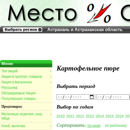
Астрахань и Астраханская область
Меню
Картофельное пюре
Топ акций
>
Акции в группах товаров
>
Акции в магазинах
>
Выбрать период
Рассылка
Обсуждаемые Акции
Популярные товары
Выбор по годам
Продтовары:
Молочные изделия, сыр,
>
2010
2011
2012
2013
2014
2015
2016
20
яйца
Сортировать:
по цене
по рейтингу
Хлеб, выпечка
>