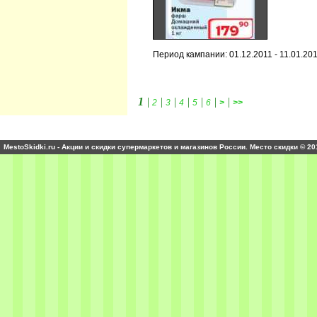
Период кампании: 01.12.2011 - 11.01.20
1
|
|
|
|
|
|
|
2
3
4
5
6
>
>>
MestoSkidki.ru - Акции и скидки супермаркетов и магазинов России. Место скидки © 20