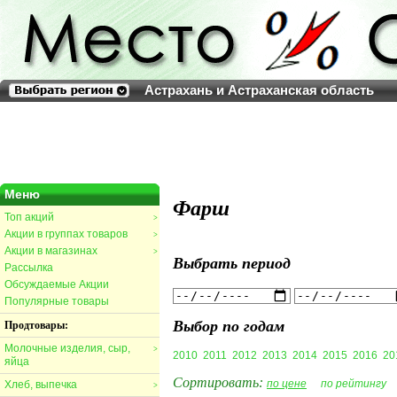
Астрахань и Астраханская область
Меню
Фарш
Топ акций
>
Акции в группах товаров
>
Акции в магазинах
>
Выбрать период
Рассылка
Обсуждаемые Акции
Популярные товары
Выбор по годам
Продтовары:
Молочные изделия, сыр,
>
2010
2011
2012
2013
2014
2015
2016
20
яйца
Сортировать:
по цене
по рейтингу
Хлеб, выпечка
>