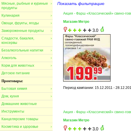
Показать фильтрацию
Мясные, рыбные и куриные
>
продукты
Акция - Фарш «Классический» свино-го
Кулинария
>
Магазин Метро
Овощи, фрукты, ягоды
>
3.0
Замороженные продукты
>
Сладости, бакалея,
>
консервы
Безалкогольные напитки
>
Алкоголь
>
Корм для животных
>
Детское питание
Промтовары:
Период кампании: 15.12.2011 - 28.12.20
Бытовая химия
>
Дом, кухня
>
Домашние животные
Инструменты
Акция - Фарш «Классический» свино-го
Канцелярские товары
Магазин Метро
Косметика и здоровье
>
3.0