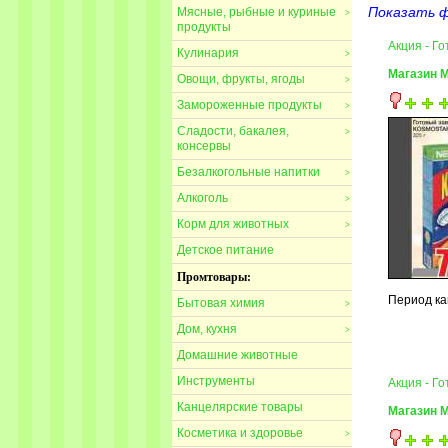
Показать 
Мясные, рыбные и куриные
>
продукты
Акция - 
Кулинария
>
Магазин 
Овощи, фрукты, ягоды
>
Замороженные продукты
>
Сладости, бакалея,
>
консервы
Безалкогольные напитки
>
Алкоголь
>
Корм для животных
>
Детское питание
Промтовары:
Период ка
Бытовая химия
>
Дом, кухня
>
Домашние животные
Инструменты
Акция - 
Канцелярские товары
Магазин 
Косметика и здоровье
>