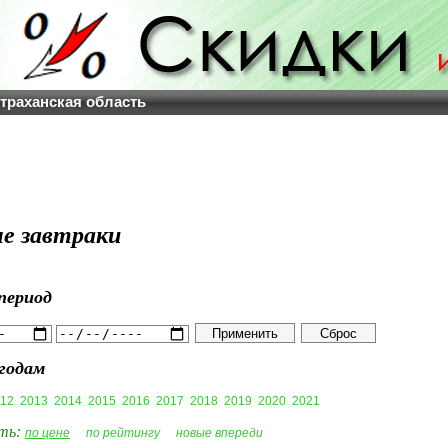
страханская область
е завтраки
период
годам
12
2013
2014
2015
2016
2017
2018
2019
2020
2021
ть:
по цене
по рейтингу
новые впереди