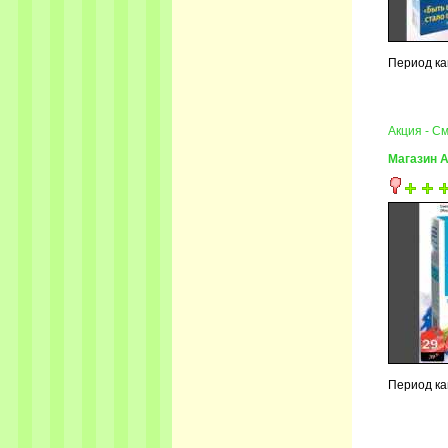
Период кам
Акция - См
Магазин 
Период кам