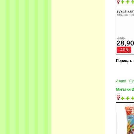
Период кам
Акция - С
Магазин 